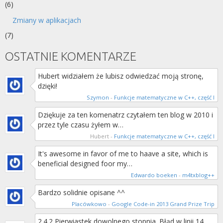
(6)
Zmiany w aplikacjach
(7)
OSTATNIE KOMENTARZE
Hubert widziałem że lubisz odwiedzać moją stronę,
dzięki!
Szymon
-
Funkcje matematyczne w C++, część I
Dziękuje za ten komenatrz czytałem ten blog w 2010 i
przez tyle czasu żyłem w…
Hubert
-
Funkcje matematyczne w C++, część I
It's awesome in favor of me to haave a site, which is
beneficial designed foor my…
Edwardo boeken
-
m4txblog++
Bardzo solidnie opisane ^^
Placówkowo
-
Google Code-in 2013 Grand Prize Trip
2.4.2 Pierwiastek dowolnego stopnia. Błąd w linii 14