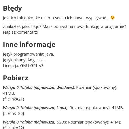
Błędy
Jest ich tak dużo, że nie ma sensu ich nawet wypisywać…
Znalazłeś jakiś błąd? Masz pomysł na nową funkcję w programie?
Napisz komentarz!
Inne informacje
Język programowania: Java,
Język pisany: Angielski.
Licencja: GNU GPL v3
Pobierz
Wersja 0.1alpha (najnowsza, Windows)
: Rozmiar (spakowany):
41MB.
{filelink=21}
Wersja 0.1alpha (najnowsza, Linux)
: Rozmiar (spakowany): 41MB.
{filelink=20}
Wersja 0.1alpha (najnowsza, OS X)
: Rozmiar (spakowany): 41MB.
{filelink=22}