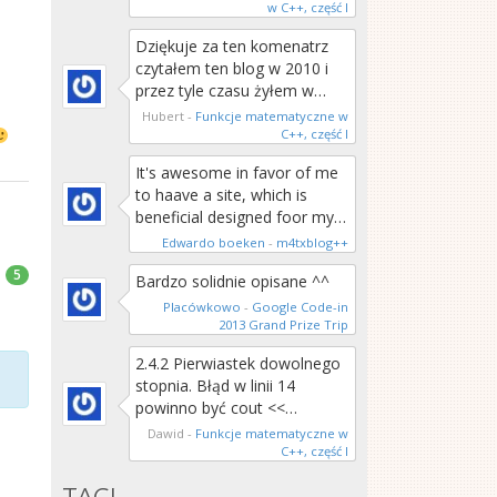
w C++, część I
Dziękuje za ten komenatrz
czytałem ten blog w 2010 i
przez tyle czasu żyłem w…
Hubert
-
Funkcje matematyczne w
C++, część I
It's awesome in favor of me
to haave a site, which is
beneficial designed foor my…
Edwardo boeken
-
m4txblog++
5
Bardzo solidnie opisane ^^
Placówkowo
-
Google Code-in
2013 Grand Prize Trip
2.4.2 Pierwiastek dowolnego
stopnia. Błąd w linii 14
powinno być cout <<…
Dawid
-
Funkcje matematyczne w
C++, część I