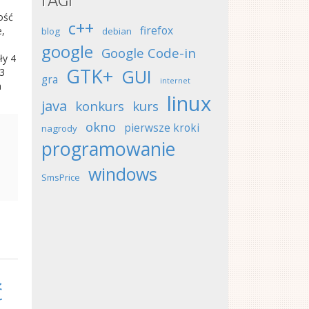
TAGI
dość
c++
firefox
e,
blog
debian
google
Google Code-in
ły 4
GTK+
GUI
13
gra
internet
a
linux
java
konkurs
kurs
okno
pierwsze kroki
nagrody
programowanie
windows
SmsPrice
ć