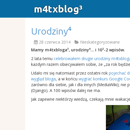
m4txblog³
Urodziny⁴
28 czerwca 2014
Nieskategoryzowane
Mamy m4txbloga³, urodziny⁴… i 10²-2 wpisów.
2 lata temu
celebrowałem drugie urodziny m4txblog
każdym razem obiecywałem sobie, że „za rok będzie
Udało mi się natomiast przez ostatni rok
pojechać d
wygląd bloga
, a w końcu
wygrać konkurs Google Co
zarówno dla siebie, jak i dla innych (MediaWiki); ni
(Django). A 100 wpisów dalej nie ma.
Jak zapewne niektórzy wiedzą, czekają mnie wakac