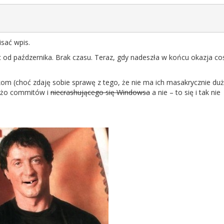
sać wpis.
ic od paźdzernika. Brak czasu. Teraz, gdy nadeszła w końcu okazja co
m (choć zdaję sobie sprawę z tego, że nie ma ich masakrycznie du
dużo commitów i
niecrashującego się Windowsa
a nie – to się i tak nie