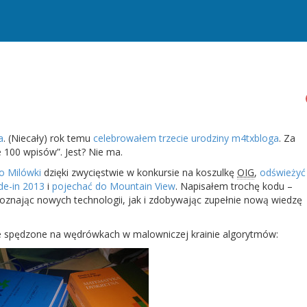
a
. (Niecały) rok temu
celebrowałem trzecie urodziny m4txbloga
. Za
 100 wpisów”. Jest? Nie ma.
o Milówki
dzięki zwycięstwie w konkursie na koszulkę
OIG
,
odświeżyć
de-in 2013
i
pojechać do Mountain View
. Napisałem trochę kodu –
e poznając nowych technologii, jak i zdobywając zupełnie nową wiedzę
je spędzone na wędrówkach w malowniczej krainie algorytmów: