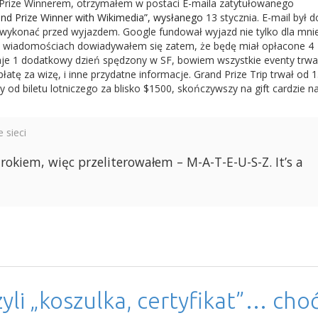
d Prize Winnerem, otrzymałem w postaci E-maila zatytułowanego
and Prize Winner with Wikimedia”, wysłanego
13 stycznia. E-mail był 
 wykonać przed wyjazdem. Google fundował wyjazd nie tylko dla mni
ch wiadomościach dowiadywałem się zatem, że będę miał opłacone 4
aje 1 dodatkowy dzień spędzony w SF, bowiem wszystkie eventy trwa
łatę za wizę, i inne przydatne informacje. Grand Prize Trip trwał od 
 od biletu lotniczego za blisko $1500, skończywszy na gift cardzie n
 sieci
okiem, więc przeliterowałem – M-A-T-E-U-S-Z. It’s a
yli „koszulka, certyfikat”… cho