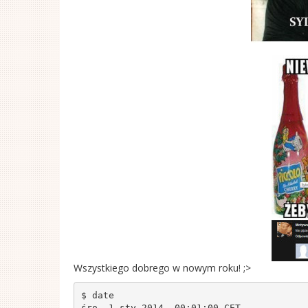
Wszystkiego dobrego w nowym roku! ;>
$ date

śro, 1 sty 2014, 00:01:00 CET