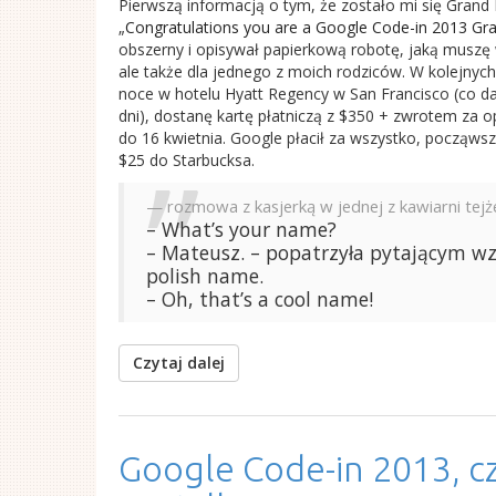
Pierwszą informacją o tym, że zostało mi się Gran
„
Congratula
tions you are a Google Code-in 2013 Gr
obszerny i opisywał papierkową robotę, jaką muszę
ale także dla jednego z moich rodziców. W kolejny
noce w hotelu Hyatt Regency w San Francisco (co d
dni), dostanę kartę płatniczą z $350 + zwrotem za op
do 16 kwietnia. Google płacił za wszystko, począwszy
$25 do Starbucksa.
rozmowa z kasjerką w jednej z kawiarni tejże
– What’s your name?
– Mateusz. – popatrzyła pytającym wzr
polish name.
– Oh, that’s a cool name!
Czytaj dalej
Google Code-in 2013, cz