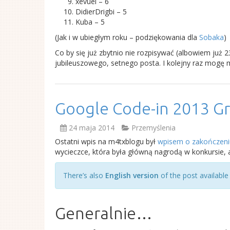
xevuel – 6
DidierDrigbi – 5
Kuba – 5
(Jak i w ubiegłym roku – podziękowania dla
Sobaka
)
Co by się już zbytnio nie rozpisywać (albowiem już 2
jubileuszowego, setnego posta. I kolejny raz mogę 
Google Code-in 2013 Gr
24 maja 2014
Przemyślenia
Ostatni wpis na m4txblogu był
wpisem o zakończeni
wycieczce, która była główną nagrodą w konkursie
There’s also
English version
of the post available
Generalnie…