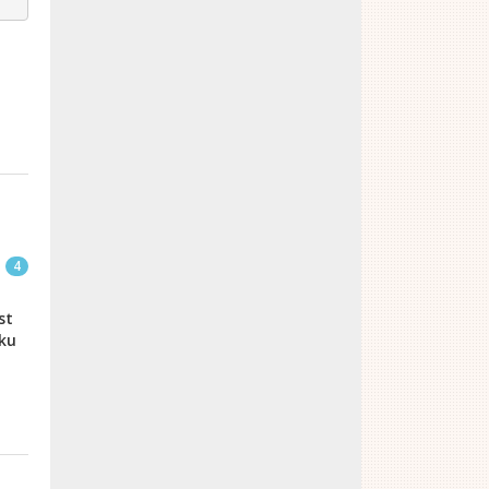
4
st
ku