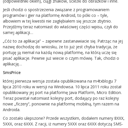
(odpowiedniki okien), ciągi znaków, ścieżki do obrazków i inne.
Jeśli chodzi o spostrzeżenia związane z programowaniem
programów i gier na platformę Android, to póki co – tyle,
albowiem w tej kwestii nie zagłębiałem się jeszcze zbytnio.
Przejdźmy teraz natomiast do właściwej części wpisu, czyli do
samej aplikacji…
„Cóż to za aplikacja” – zapewne zastanawiacie się. Patrząc na jej
nazwę dochodzę do wniosku, że to już jest chyba tradycja, że
portuję ją niemal na każdą nową platformę, na którą uczę się
pisać aplikacje. Pewnie już wiecie o czym mówię. Tak, chodzi o
aplikację…
SmsPrice
której pierwsza wersja została opublikowana na m4txblogu 7
lipca 2010 roku w wersji na Windowsa. 10 lipca 2011 roku został
opublikowany jej port na platformę Java Platform, Micro Edition.
Teraz powstał natomiast kolejny port, dodający po raz kolejny
nowe „ficzery”, ponownie na platformę mobilną, tym razem na
Androida.
Co zostało ulepszone? Przede wszystkim, dodałem numery 8XXX,
5XXX, oraz 6XXX. Z racji, iż numery 5XXX oraz 6XXX dotyczą SMS-