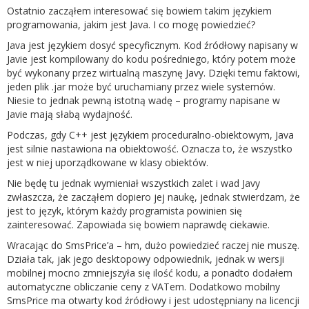
Ostatnio zacząłem interesować się bowiem takim językiem
programowania, jakim jest Java. I co mogę powiedzieć?
Java jest językiem dosyć specyficznym. Kod źródłowy napisany w
Javie jest kompilowany do kodu pośredniego, który potem może
być wykonany przez wirtualną maszynę Javy. Dzięki temu faktowi,
jeden plik .jar może być uruchamiany przez wiele systemów.
Niesie to jednak pewną istotną wadę – programy napisane w
Javie mają słabą wydajność.
Podczas, gdy C++ jest językiem proceduralno-obiektowym, Java
jest silnie nastawiona na obiektowość. Oznacza to, że wszystko
jest w niej uporządkowane w klasy obiektów.
Nie będę tu jednak wymieniał wszystkich zalet i wad Javy
zwłaszcza, że zacząłem dopiero jej naukę, jednak stwierdzam, że
jest to język, którym każdy programista powinien się
zainteresować. Zapowiada się bowiem naprawdę ciekawie.
Wracając do SmsPrice’a – hm, dużo powiedzieć raczej nie muszę.
Działa tak, jak jego desktopowy odpowiednik, jednak w wersji
mobilnej mocno zmniejszyła się ilość kodu, a ponadto dodałem
automatyczne obliczanie ceny z VATem. Dodatkowo mobilny
SmsPrice ma otwarty kod źródłowy i jest udostępniany na licencji