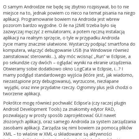
O samym Androidzie nie będę się zbytnio rozpisywał, bo to nie
miejsce na to, jednak powiem co nieco na temat pisania na niego
aplikacji. Programowanie bowiem na Androida jest wbrew
pozorom bardzo wygodne. O ile na J2ME trzeba było się
zazwyczaj męczyć z emulatorami, a potem ręczną instalacją
aplikacji na realnym sprzęcie, o tyle w przypadku Androida
życie mamy znacznie ułatwione. Wystarczy podpiąć smartfona do
komputera, włączyć debugowanie USB (na Windowsie również
zainstalować sterowniki…), aby móc wcisnąć „Run” w Eclipsie, a
po sekundzie czy dwóch – oglądać wyniki na ekranie urządzenia.
Otwieramy sobie dodatkowo okno LogCata w Eclipsie, i…? I
mamy podgląd standardowego wyjścia (które jest, jak wiadomo,
niezastąpione przy debugowaniu), wyrzucone, niezłapane
wyjątki, oraz inne przydatne rzeczy. Ogromny plus jeśli chodzi o
tworzenie aplikacji.
Pokrótce mogę również pochwalić Eclipse’a (czy raczej plugin
Android Development Tools) za znakomity edytor RAD,
pozwalający w prosty sposób zaprojektować GUI nawet
złożonych aplikacji, oraz samego Androida za system zarządzania
zasobami aplikacji. Zarządza się nimi bowiem za pomocą plików
XML – to właśnie w XML-u składowane są aktywności