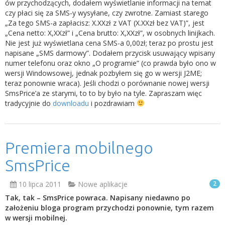
ów przychodzących, dodałem wyświetlanie informacji na temat
czy płaci się za SMS-y wysyłane, czy zwrotne. Zamiast starego
„Za tego SMS-a zapłacisz: X.XXzł z VAT (X.XXzł bez VAT)”, jest
„Cena netto: X,XXzł” i „Cena brutto: X,XXzł”, w osobnych linijkach.
Nie jest już wyświetlana cena SMS-a 0,00zł; teraz po prostu jest
napisane „SMS darmowy”. Dodałem przycisk usuwający wpisany
numer telefonu oraz okno „O programie” (co prawda było ono w
wersji Windowsowej, jednak pozbyłem się go w wersji J2ME;
teraz ponownie wraca). Jeśli chodzi o porównanie nowej wersji
SmsPrice’a ze starymi, to to by było na tyle. Zapraszam więc
tradycyjnie do
downloadu
i pozdrawiam
Premiera mobilnego
SmsPrice
10 lipca 2011
Nowe aplikacje
2
Tak, tak – SmsPrice powraca. Napisany niedawno po
założeniu bloga program przychodzi ponownie, tym razem
w wersji mobilnej.