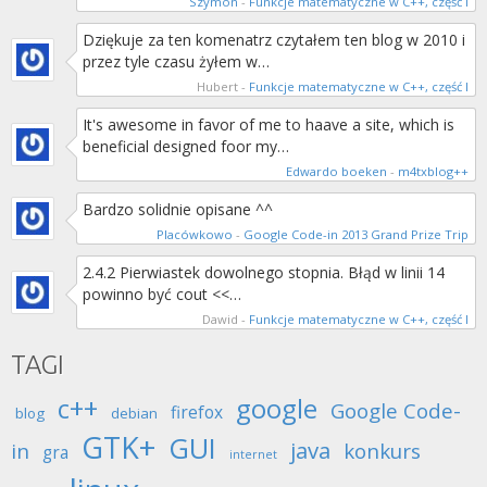
Szymon
-
Funkcje matematyczne w C++, część I
Dziękuje za ten komenatrz czytałem ten blog w 2010 i
przez tyle czasu żyłem w…
Hubert
-
Funkcje matematyczne w C++, część I
It's awesome in favor of me to haave a site, which is
beneficial designed foor my…
Edwardo boeken
-
m4txblog++
Bardzo solidnie opisane ^^
Placówkowo
-
Google Code-in 2013 Grand Prize Trip
2.4.2 Pierwiastek dowolnego stopnia. Błąd w linii 14
powinno być cout <<…
Dawid
-
Funkcje matematyczne w C++, część I
TAGI
c++
google
Google Code-
firefox
blog
debian
GTK+
GUI
java
in
konkurs
gra
internet