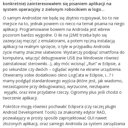
konkretnie) zainteresowałem się pisaniem aplikacji na
system operacyjny z zielonym robocikiem w logo…
O samym Androidzie nie będę się zbytnio rozpisywał, bo to nie
miejsce na to, jednak powiem co nieco na temat pisania na niego
aplikacji. Programowanie bowiem na Androida jest wbrew
pozorom bardzo wygodne. O ile na J2ME trzeba było się
zazwyczaj męczyć z emulatorami, a potem ręczną instalacją
aplikacji na realnym sprzęcie, o tyle w przypadku Androida
życie mamy znacznie ułatwione. Wystarczy podpiąć smartfona do
komputera, włączyć debugowanie USB (na Windowsie również
zainstalować sterowniki…), aby móc wcisnąć „Run” w Eclipsie, a
po sekundzie czy dwóch – oglądać wyniki na ekranie urządzenia.
Otwieramy sobie dodatkowo okno LogCata w Eclipsie, i…? I
mamy podgląd standardowego wyjścia (które jest, jak wiadomo,
niezastąpione przy debugowaniu), wyrzucone, niezłapane
wyjątki, oraz inne przydatne rzeczy. Ogromny plus jeśli chodzi o
tworzenie aplikacji.
Pokrótce mogę również pochwalić Eclipse’a (czy raczej plugin
Android Development Tools) za znakomity edytor RAD,
pozwalający w prosty sposób zaprojektować GUI nawet
złożonych aplikacji, oraz samego Androida za system zarządzania