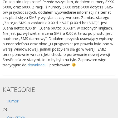
Co zostało ulepszone? Przede wszystkim, dodałem numery 8XXX,
5XXX, oraz 6XXX. Z racji, iż numery 5XXX oraz 6XXX dotyczą SMS-
ów przychodzących, dodałem wyświetlanie informacji na temat
czy płaci się za SMS-y wysyłane, czy zwrotne. Zamiast starego
„Za tego SMS-a zapłacisz: X.XXzł z VAT (X.XXzł bez VAT)”, jest
„Cena netto: X,XXzł” i „Cena brutto: X,XXzł”, w osobnych linijkach.
Nie jest już wyświetlana cena SMS-a 0,00zł; teraz po prostu jest
napisane „SMS darmowy”. Dodałem przycisk usuwający wpisany
numer telefonu oraz okno „O programie” (co prawda było ono w
wersji Windowsowej, jednak pozbyłem się go w wersji J2ME;
teraz ponownie wraca). Jeśli chodzi o porównanie nowej wersji
SmsPrice’a ze starymi, to to by było na tyle. Zapraszam więc
tradycyjnie do
downloadu
i pozdrawiam
KATEGORIE
Humor
(5)
Kurs GTK+