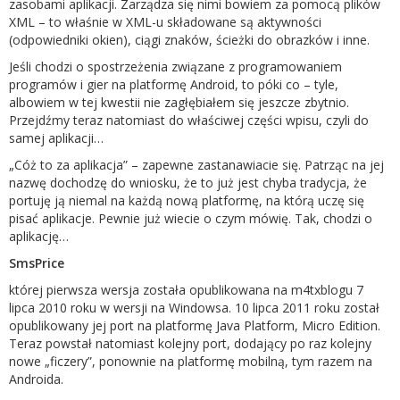
zasobami aplikacji. Zarządza się nimi bowiem za pomocą plików
XML – to właśnie w XML-u składowane są aktywności
(odpowiedniki okien), ciągi znaków, ścieżki do obrazków i inne.
Jeśli chodzi o spostrzeżenia związane z programowaniem
programów i gier na platformę Android, to póki co – tyle,
albowiem w tej kwestii nie zagłębiałem się jeszcze zbytnio.
Przejdźmy teraz natomiast do właściwej części wpisu, czyli do
samej aplikacji…
„Cóż to za aplikacja” – zapewne zastanawiacie się. Patrząc na jej
nazwę dochodzę do wniosku, że to już jest chyba tradycja, że
portuję ją niemal na każdą nową platformę, na którą uczę się
pisać aplikacje. Pewnie już wiecie o czym mówię. Tak, chodzi o
aplikację…
SmsPrice
której pierwsza wersja została opublikowana na m4txblogu 7
lipca 2010 roku w wersji na Windowsa. 10 lipca 2011 roku został
opublikowany jej port na platformę Java Platform, Micro Edition.
Teraz powstał natomiast kolejny port, dodający po raz kolejny
nowe „ficzery”, ponownie na platformę mobilną, tym razem na
Androida.