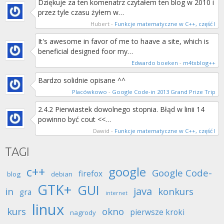
Dziękuje za ten komenatrz czytałem ten blog w 2010 i
przez tyle czasu żyłem w…
Hubert
-
Funkcje matematyczne w C++, część I
It's awesome in favor of me to haave a site, which is
beneficial designed foor my…
Edwardo boeken
-
m4txblog++
Bardzo solidnie opisane ^^
Placówkowo
-
Google Code-in 2013 Grand Prize Trip
2.4.2 Pierwiastek dowolnego stopnia. Błąd w linii 14
powinno być cout <<…
Dawid
-
Funkcje matematyczne w C++, część I
TAGI
c++
google
Google Code-
firefox
blog
debian
GTK+
GUI
java
in
konkurs
gra
internet
linux
kurs
okno
pierwsze kroki
nagrody