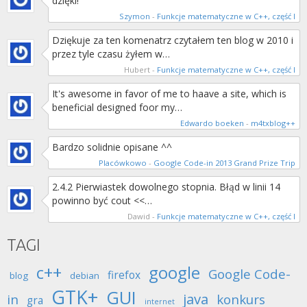
dzięki!
Szymon
-
Funkcje matematyczne w C++, część I
Dziękuje za ten komenatrz czytałem ten blog w 2010 i
przez tyle czasu żyłem w…
Hubert
-
Funkcje matematyczne w C++, część I
It's awesome in favor of me to haave a site, which is
beneficial designed foor my…
Edwardo boeken
-
m4txblog++
Bardzo solidnie opisane ^^
Placówkowo
-
Google Code-in 2013 Grand Prize Trip
2.4.2 Pierwiastek dowolnego stopnia. Błąd w linii 14
powinno być cout <<…
Dawid
-
Funkcje matematyczne w C++, część I
TAGI
c++
google
Google Code-
firefox
blog
debian
GTK+
GUI
java
in
konkurs
gra
internet