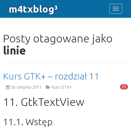
m4txblog³
Toggle 
Posty otagowane jako
linie
Kurs GTK+ – rozdział 11
30 sierpnia 2011
Kurs GTK+
11
11. GtkTextView
11.1. Wstęp