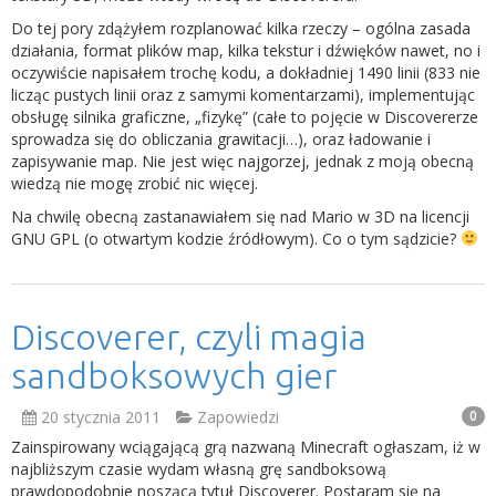
Do tej pory zdążyłem rozplanować kilka rzeczy – ogólna zasada
działania, format plików map, kilka tekstur i dźwięków nawet, no i
oczywiście napisałem trochę kodu, a dokładniej 1490 linii (833 nie
licząc pustych linii oraz z samymi komentarzami), implementując
obsługę silnika graficzne, „fizykę” (całe to pojęcie w Discovererze
sprowadza się do obliczania grawitacji…), oraz ładowanie i
zapisywanie map. Nie jest więc najgorzej, jednak z moją obecną
wiedzą nie mogę zrobić nic więcej.
Na chwilę obecną zastanawiałem się nad Mario w 3D na licencji
GNU GPL (o otwartym kodzie źródłowym). Co o tym sądzicie?
Discoverer, czyli magia
sandboksowych gier
20 stycznia 2011
Zapowiedzi
0
Zainspirowany wciągającą grą nazwaną Minecraft ogłaszam, iż w
najbliższym czasie wydam własną grę sandboksową
prawdopodobnie noszącą tytuł Discoverer. Postaram się na