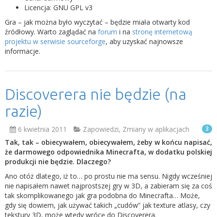
Licencja: GNU GPL v3
Gra – jak można było wyczytać – będzie miała otwarty kod
źródłowy. Warto zaglądać na
forum
i na
stronę internetową
projektu w serwisie sourceforge
, aby uzyskać najnowsze
informacje.
Discoverera nie będzie (na
razie)
6 kwietnia 2011
Zapowiedzi
,
Zmiany w aplikacjach
3
Tak, tak – obiecywałem, obiecywałem, żeby w końcu napisać,
że darmowego odpowiednika Minecrafta, w dodatku polskiej
produkcji nie będzie. Dlaczego?
Ano otóż dlatego, iż to… po prostu nie ma sensu. Nigdy wcześniej
nie napisałem nawet najprostszej gry w 3D, a zabieram się za coś
tak skomplikowanego jak gra podobna do Minecrafta… Może,
gdy się dowiem, jak używać takich „cudów” jak texture atlasy, czy
tekstury 3D, może wtedy wrócę do Discoverera.