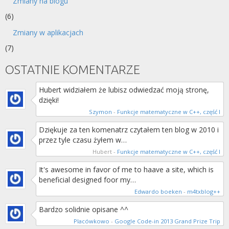
Zmiany na blogu
(6)
Zmiany w aplikacjach
(7)
OSTATNIE KOMENTARZE
Hubert widziałem że lubisz odwiedzać moją stronę,
dzięki!
Szymon
-
Funkcje matematyczne w C++, część I
Dziękuje za ten komenatrz czytałem ten blog w 2010 i
przez tyle czasu żyłem w…
Hubert
-
Funkcje matematyczne w C++, część I
It's awesome in favor of me to haave a site, which is
beneficial designed foor my…
Edwardo boeken
-
m4txblog++
Bardzo solidnie opisane ^^
Placówkowo
-
Google Code-in 2013 Grand Prize Trip