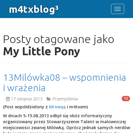
m4txblog³
Toggle 
Posty otagowane jako
My Little Pony
13Milówka08 – wspomnienia
i wrażenia
17 sierpnia 2013
Przemyślenia
13
(Post współdzielony z
Mrowqą
i m4txem)
W dniach 5-15.08.2013 odbył się obóz informatyczny
organizowany przez Stowarzyszenie Talent w malowniczej
miejscowości zwanej Milówką. Oprócz jednak samych nerdów