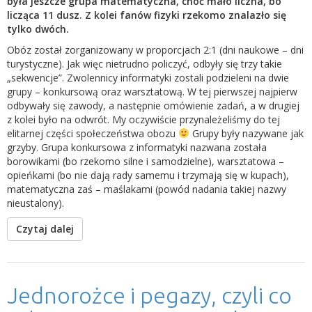
była jeszcze grupa matematyczna, choć mało liczna, bo
licząca 11 dusz. Z kolei fanów fizyki rzekomo znalazło się
tylko dwóch.
Obóz został zorganizowany w proporcjach 2:1 (dni naukowe – dni
turystyczne). Jak więc nietrudno policzyć, odbyły się trzy takie
„sekwencje”. Zwolennicy informatyki zostali podzieleni na dwie
grupy – konkursową oraz warsztatową. W tej pierwszej najpierw
odbywały się zawody, a następnie omówienie zadań, a w drugiej
z kolei było na odwrót. My oczywiście przynależeliśmy do tej
elitarnej części społeczeństwa obozu
Grupy były nazywane jak
grzyby. Grupa konkursowa z informatyki nazwana została
borowikami (bo rzekomo silne i samodzielne), warsztatowa –
opieńkami (bo nie dają rady samemu i trzymają się w kupach),
matematyczna zaś – maślakami (powód nadania takiej nazwy
nieustalony).
Czytaj dalej
Jednorożce i pegazy, czyli co