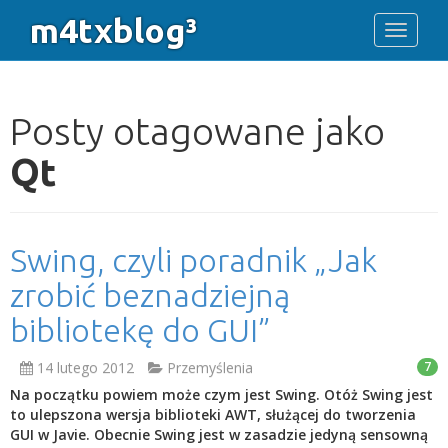
m4txblog³
Toggle 
Posty otagowane jako
Qt
Swing, czyli poradnik „Jak
zrobić beznadziejną
bibliotekę do GUI”
14 lutego 2012
Przemyślenia
7
Na początku powiem może czym jest Swing. Otóż Swing jest
to ulepszona wersja biblioteki AWT, służącej do tworzenia
GUI w Javie. Obecnie Swing jest w zasadzie jedyną sensowną