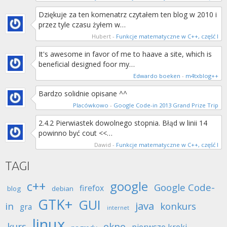
Dziękuje za ten komenatrz czytałem ten blog w 2010 i
przez tyle czasu żyłem w…
Hubert
-
Funkcje matematyczne w C++, część I
It's awesome in favor of me to haave a site, which is
beneficial designed foor my…
Edwardo boeken
-
m4txblog++
Bardzo solidnie opisane ^^
Placówkowo
-
Google Code-in 2013 Grand Prize Trip
2.4.2 Pierwiastek dowolnego stopnia. Błąd w linii 14
powinno być cout <<…
Dawid
-
Funkcje matematyczne w C++, część I
TAGI
c++
google
Google Code-
firefox
blog
debian
GTK+
GUI
java
in
konkurs
gra
internet
linux
kurs
okno