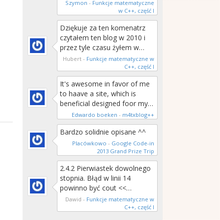
Szymon
-
Funkcje matematyczne
w C++, część I
Dziękuje za ten komenatrz
czytałem ten blog w 2010 i
przez tyle czasu żyłem w…
Hubert
-
Funkcje matematyczne w
C++, część I
It's awesome in favor of me
to haave a site, which is
beneficial designed foor my…
Edwardo boeken
-
m4txblog++
Bardzo solidnie opisane ^^
Placówkowo
-
Google Code-in
2013 Grand Prize Trip
2.4.2 Pierwiastek dowolnego
stopnia. Błąd w linii 14
powinno być cout <<…
Dawid
-
Funkcje matematyczne w
C++, część I