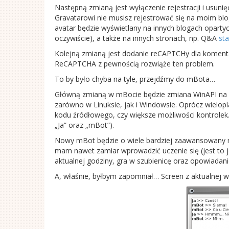
Następną zmianą jest wyłączenie rejestracji i usuni
Gravatarowi nie musisz rejestrować się na moim blog
avatar będzie wyświetlany na innych blogach oparty
oczywiście), a także na innych stronach, np. Q&A
st
Kolejną zmianą jest dodanie reCAPTCHy dla koment
ReCAPTCHA z pewnością rozwiąże ten problem.
To by było chyba na tyle, przejdźmy do mBota…
Główną zmianą w mBocie będzie zmiana WinAPI na 
zarówno w Linuksie, jak i Windowsie. Oprócz wielopl
kodu źródłowego, czy większe możliwości kontrolek. 
„Ja” oraz „mBot”).
Nowy mBot będzie o wiele bardziej zaawansowany ni
mam nawet zamiar wprowadzić uczenie się (jest to 
aktualnej godziny, gra w szubienicę oraz opowiada
A, właśnie, byłbym zapomniał… Screen z aktualnej w