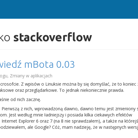
ako
stackoverflow
wiedź mBota 0.03
logu
,
Zmiany w aplikacjach
icrosofcie. Z wpisów o Linuksie można by się domyślać, że to koniec 
inuksowe oraz przeglądarkowe. To jednak niekoniecznie prawda.
śnie od nich zacznę.
em. Pierwszą z nich, wprowadzoną dawno, dawno temu jest zmieniony s
om. Jest według mnie ładniejszy i posiada kilka ciekawych efektów
 Internet Explorer 6 oraz 7 (na 8 nie sprawdzałem), a także na której
 spodziewałem, ale Google? Cóż, mam nadzieję, że w następnych wers