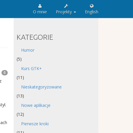
O mnie
Projekty
English
KATEGORIE
Humor
(5)
Kurs GTK+
0
(11)
z
Nieskategoryzowane
(13)
tyl.
Nowe aplikacje
(12)
ś
jach
Pierwsze kroki
(11)