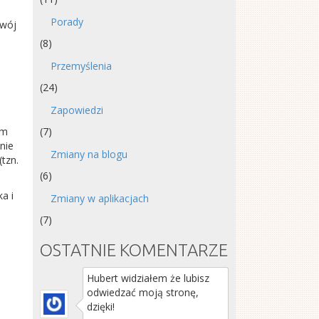
Porady
Twój
(8)
Przemyślenia
(24)
Zapowiedzi
ym
(7)
nie
Zmiany na blogu
tzn.
(6)
a i
Zmiany w aplikacjach
(7)
OSTATNIE KOMENTARZE
Hubert widziałem że lubisz
odwiedzać moją stronę,
dzięki!