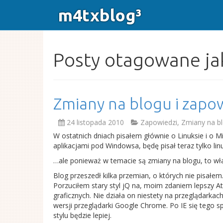
m4txblog³
Posty otagowane j
Zmiany na blogu i zapo
24 listopada 2010
Zapowiedzi
,
Zmiany na b
W ostatnich dniach pisałem głównie o Linuksie i o M
aplikacjami pod Windowsa, będę pisał teraz tylko l
…ale ponieważ w temacie są zmiany na blogu, to wła
Blog przeszedł kilka przemian, o których nie pisał
Porzuciłem stary styl jQ na, moim zdaniem lepszy At
graficznych. Nie działa on niestety na przeglądarkach
wersji przeglądarki Google Chrome. Po IE się tego
stylu będzie lepiej.