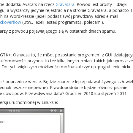
ęcie dodatku Avatars na rzecz
Gravatara
. Powód jest prosty – dzięki
u, a wystarczy jedynie rejestracja na stronie Gravatara, a ponadto 
ch na WordPressie (jeżeli podasz swój prawdziwy adres e-mail
ackoverflow
(Btw., jeżeli jesteś programistą, polecam!).
arzy z powodu pojawiającego się w ostatnich dniach spamu.
GTK+. Oznacza to, że mBot pozostanie programem z GUI działając
atformowości przynosi to też kilka innych zmian, takich jak uproszcze
Do tych większych możliwości można zaliczyć np. pogrubienie nicku (
ż poprzednie wersje. Będzie znacznie lepiej udawał żywego człowiek
jednak jeszcze niepewne). Prawdopodobnie będzie również pisanie
nie dowcipów. Przewidywana data? Grudzień 2010 lub styczeń 2011.
ersji uruchomionej w Linuksie: