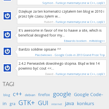
Szymon
-
Funkcje matematyczne w C++, część I
Dziękuje za ten komenatrz czytałem ten blog w 2010 i
przez tyle czasu żyłem w…
Hubert
-
Funkcje matematyczne w C++, część I
It's awesome in favor of me to haave a site, which is
beneficial designed foor my…
Edwardo boeken
-
m4txblog++
Bardzo solidnie opisane ^^
Placówkowo
-
Google Code-in 2013 Grand Prize Trip
2.4.2 Pierwiastek dowolnego stopnia. Błąd w linii 14
powinno być cout <<…
Dawid
-
Funkcje matematyczne w C++, część I
TAGI
c++
google
Google Code-
firefox
blog
debian
GTK+
GUI
java
in
konkurs
gra
internet