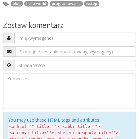
blog
hello world
programowanie
wstęp
Zostaw komentarz
You may use these
HTML
tags and attributes:
<a href="" title="">
<abbr title="">
<acronym title="">
<b>
<blockquote cite="">
<cite>
<code>
<del datetime="">
<em>
<i>