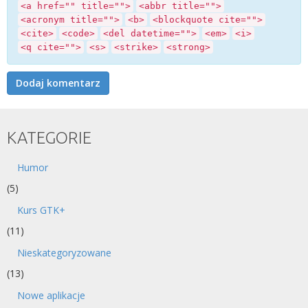
<a href="" title="">
<abbr title="">
<acronym title="">
<b>
<blockquote cite="">
<cite>
<code>
<del datetime="">
<em>
<i>
<q cite="">
<s>
<strike>
<strong>
KATEGORIE
Humor
(5)
Kurs GTK+
(11)
Nieskategoryzowane
(13)
Nowe aplikacje