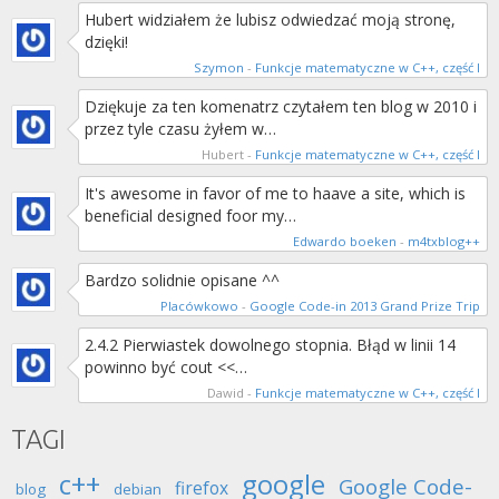
Hubert widziałem że lubisz odwiedzać moją stronę,
dzięki!
Szymon
-
Funkcje matematyczne w C++, część I
Dziękuje za ten komenatrz czytałem ten blog w 2010 i
przez tyle czasu żyłem w…
Hubert
-
Funkcje matematyczne w C++, część I
It's awesome in favor of me to haave a site, which is
beneficial designed foor my…
Edwardo boeken
-
m4txblog++
Bardzo solidnie opisane ^^
Placówkowo
-
Google Code-in 2013 Grand Prize Trip
2.4.2 Pierwiastek dowolnego stopnia. Błąd w linii 14
powinno być cout <<…
Dawid
-
Funkcje matematyczne w C++, część I
TAGI
c++
google
Google Code-
firefox
blog
debian