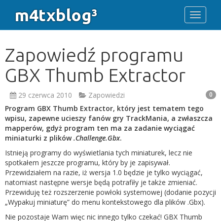
m4txblog³
Toggle 
Zapowiedź programu
GBX Thumb Extractor
29 czerwca 2010
Zapowiedzi
0
Program GBX Thumb Extractor, który jest tematem tego
wpisu, zapewne ucieszy fanów gry TrackMania, a zwłaszcza
mapperów, gdyż program ten ma za zadanie wyciągać
miniaturki z plików
.Challenge.Gbx
.
Istnieją programy do wyświetlania tych miniaturek, lecz nie
spotkałem jeszcze programu, który by je zapisywał.
Przewidziałem na razie, iż wersja 1.0 będzie je tylko wyciągać,
natomiast następne wersje będą potrafiły je także zmieniać.
Przewiduję też rozszerzenie powłoki systemowej (dodanie pozycji
„Wypakuj miniaturę” do menu kontekstowego dla plików .Gbx).
Nie pozostaje Wam więc nic innego tylko czekać! GBX Thumb