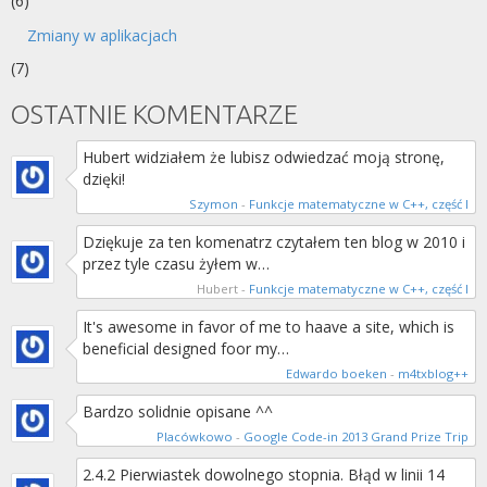
(6)
Zmiany w aplikacjach
(7)
OSTATNIE KOMENTARZE
Hubert widziałem że lubisz odwiedzać moją stronę,
dzięki!
Szymon
-
Funkcje matematyczne w C++, część I
Dziękuje za ten komenatrz czytałem ten blog w 2010 i
przez tyle czasu żyłem w…
Hubert
-
Funkcje matematyczne w C++, część I
It's awesome in favor of me to haave a site, which is
beneficial designed foor my…
Edwardo boeken
-
m4txblog++
Bardzo solidnie opisane ^^
Placówkowo
-
Google Code-in 2013 Grand Prize Trip
2.4.2 Pierwiastek dowolnego stopnia. Błąd w linii 14