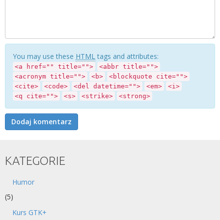
You may use these
HTML
tags and attributes:
<a href="" title="">
<abbr title="">
<acronym title="">
<b>
<blockquote cite="">
<cite>
<code>
<del datetime="">
<em>
<i>
<q cite="">
<s>
<strike>
<strong>
KATEGORIE
Humor
(5)
Kurs GTK+