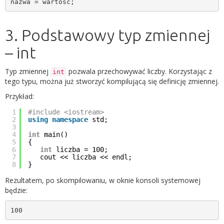
nazwa = wartość;
3. Podstawowy typ zmiennej
– int
Typ zmiennej
pozwala przechowywać liczby. Korzystając z
int
tego typu, można już stworzyć kompilującą się definicję zmiennej.
Przykład:
1
#include <iostream>
2
using
namespace
std;
3
4
int
main()
5
{
6
int
liczba = 100;
7
cout << liczba << endl;
8
}
Rezultatem, po skompilowaniu, w oknie konsoli systemowej
będzie:
100