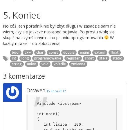
5. Koniec
No cóż, ten poradnik nie był zbyt długi, i w zasadzie sam nie
wiem, czy się jeszcze następne pojawią. Po prostu wolę się
skupić na czymś innym – na pisaniu oprogramowania
W
każdym razie – do zobaczenia!
bool
c++
char
const
double
enum
extern
float
int
long
programowanie
register
short
stała
static
string
union
void
volatile
zmienna
3 komentarze
Drraven
15 lipca 2012
#include <iostream>

int main()

{

   int liczba = 100;

   cout << liczba << endl;
