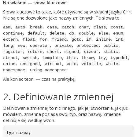
No właśnie — słowa kluczowe!
Słowa kluczowe to takie, które używane są w składni języka C++.
Nie są one dozwolone jako nazwy zmiennych. Te słowa to:
asm, auto, break, case, catch, char, class, const,
continue, default, delete, do, double, else, enum,
extern, float, for, friend, goto, if, inline, int,
long, new, operator, private, protected, public,
register, return, short, signed, sizeof, static,
struct, switch, template, this, throw, try, typedef,
union, unsigned, virtual, void, volatile, while,
namespace, using namespace
Ale koniec teorii — czas na praktykę!
2. Definiowanie zmiennej
Definiowanie zmiennej to nic innego, jak jej utworzenie. Jak już
mówiłem, zmienna posiada swój typ, oraz nazwę. Zmienne
definiuje się według wzoru:
typ
 nazwa;