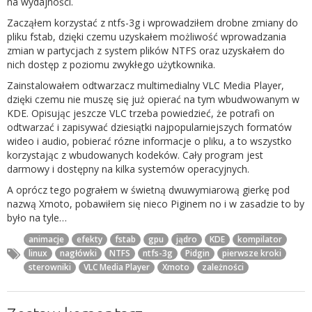
na wydajności.
Zacząłem korzystać z ntfs-3g i wprowadziłem drobne zmiany do
pliku fstab, dzięki czemu uzyskałem możliwość wprowadzania
zmian w partycjach z system plików NTFS oraz uzyskałem do
nich dostęp z poziomu zwykłego użytkownika.
Zainstalowałem odtwarzacz multimedialny VLC Media Player,
dzięki czemu nie muszę się już opierać na tym wbudwowanym w
KDE. Opisując jeszcze VLC trzeba powiedzieć, że potrafi on
odtwarzać i zapisywać dziesiątki najpopularniejszych formatów
wideo i audio, pobierać rózne informacje o pliku, a to wszystko
korzystając z wbudowanych kodeków. Cały program jest
darmowy i dostępny na kilka systemów operacyjnych.
A oprócz tego pograłem w świetną dwuwymiarową gierkę pod
nazwą Xmoto, pobawiłem się nieco Piginem no i w zasadzie to by
było na tyle…
animacje
efekty
fstab
gpu
jądro
KDE
kompilator
linux
nagłówki
NTFS
ntfs-3g
Pidgin
pierwsze kroki
sterowniki
VLC Media Player
Xmoto
zależności