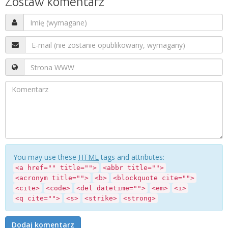
Zostaw komentarz
You may use these
HTML
tags and attributes:
<a href="" title="">
<abbr title="">
<acronym title="">
<b>
<blockquote cite="">
<cite>
<code>
<del datetime="">
<em>
<i>
<q cite="">
<s>
<strike>
<strong>