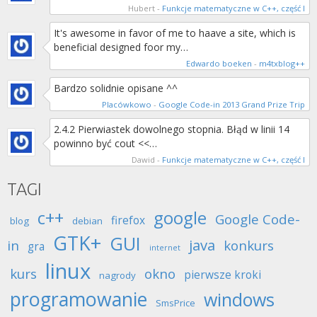
Hubert
-
Funkcje matematyczne w C++, część I
It's awesome in favor of me to haave a site, which is
beneficial designed foor my…
Edwardo boeken
-
m4txblog++
Bardzo solidnie opisane ^^
Placówkowo
-
Google Code-in 2013 Grand Prize Trip
2.4.2 Pierwiastek dowolnego stopnia. Błąd w linii 14
powinno być cout <<…
Dawid
-
Funkcje matematyczne w C++, część I
TAGI
c++
google
Google Code-
firefox
blog
debian
GTK+
GUI
java
in
konkurs
gra
internet
linux
kurs
okno
pierwsze kroki
nagrody
programowanie
windows
SmsPrice