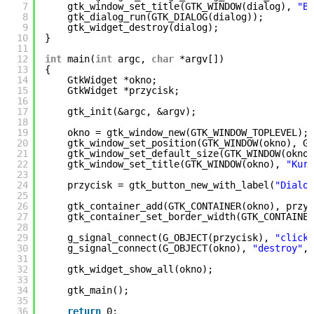
7
gtk_window_set_title(GTK_WINDOW(dialog),
"Bł
8
gtk_dialog_run(GTK_DIALOG(dialog));
9
gtk_widget_destroy(dialog);
10
}
11
12
int
main(
int
argc,
char
*argv[])
13
{
14
GtkWidget *okno;
15
GtkWidget *przycisk;
16
17
gtk_init(&argc, &argv);
18
19
okno = gtk_window_new(GTK_WINDOW_TOPLEVEL);
20
gtk_window_set_position(GTK_WINDOW(okno), GT
21
gtk_window_set_default_size(GTK_WINDOW(okno)
22
gtk_window_set_title(GTK_WINDOW(okno),
"Kurs
23
24
przycisk = gtk_button_new_with_label(
"Dialog
25
26
gtk_container_add(GTK_CONTAINER(okno), przyc
27
gtk_container_set_border_width(GTK_CONTAINER
28
29
g_signal_connect(G_OBJECT(przycisk),
"clicke
30
g_signal_connect(G_OBJECT(okno),
"destroy"
, 
31
32
gtk_widget_show_all(okno);
33
34
gtk_main();
35
36
return
0;