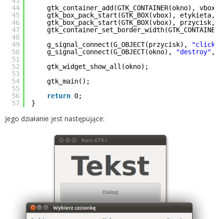
43
44
gtk_container_add(GTK_CONTAINER(okno), vbox)
45
gtk_box_pack_start(GTK_BOX(vbox), etykieta, 
46
gtk_box_pack_start(GTK_BOX(vbox), przycisk, 
47
gtk_container_set_border_width(GTK_CONTAINER
48
49
g_signal_connect(G_OBJECT(przycisk),
"clicke
50
g_signal_connect(G_OBJECT(okno),
"destroy"
, 
51
52
gtk_widget_show_all(okno);
53
54
gtk_main();
55
56
return
0;
57
}
Jego działanie jest następujące: