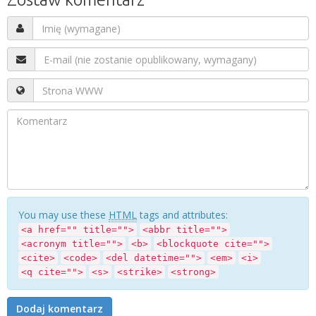
You may use these
HTML
tags and attributes:
<a href="" title="">
<abbr title="">
<acronym title="">
<b>
<blockquote cite="">
<cite>
<code>
<del datetime="">
<em>
<i>
<q cite="">
<s>
<strike>
<strong>