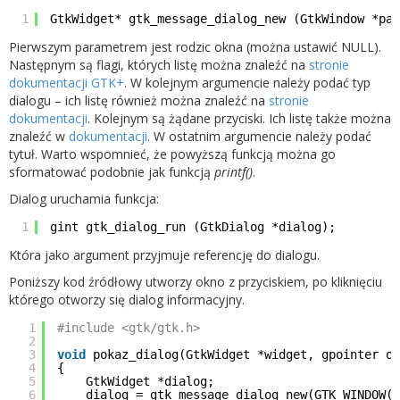
1
GtkWidget* gtk_message_dialog_new (GtkWindow *pa
Pierwszym parametrem jest rodzic okna (można ustawić NULL).
Następnym są flagi, których listę można znaleźć na
stronie
dokumentacji GTK+
. W kolejnym argumencie należy podać typ
dialogu – ich listę również można znaleźć na
stronie
dokumentacji
. Kolejnym są żądane przyciski. Ich listę także można
znaleźć w
dokumentacji
. W ostatnim argumencie należy podać
tytuł. Warto wspomnieć, że powyższą funkcją można go
sformatować podobnie jak funkcją
printf()
.
Dialog uruchamia funkcja:
1
gint gtk_dialog_run (GtkDialog *dialog);
Która jako argument przyjmuje referencję do dialogu.
Poniższy kod źródłowy utworzy okno z przyciskiem, po kliknięciu
którego otworzy się dialog informacyjny.
1
#include <gtk/gtk.h>
2
3
void
pokaz_dialog(GtkWidget *widget, gpointer ok
4
{
5
GtkWidget *dialog;
6
dialog = gtk_message_dialog_new(GTK_WINDOW(