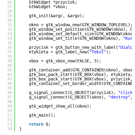
26
GtkWidget *przycisk;
27
GtkWidget *vbox;
28
29
gtk_init(&argc, &argv);
30
31
okno = gtk_window_new(GTK_WINDOW_TOPLEVEL);
32
gtk_window_set_position(GTK_WINDOW(okno), GT
33
gtk_window_set_default_size(GTK_WINDOW(okno)
34
gtk_window_set_title(GTK_WINDOW(okno),
"Kurs
35
36
przycisk = gtk_button_new_with_label(
"Dialog
37
etykieta = gtk_label_new(
"Tekst"
);
38
39
vbox = gtk_vbox_new(FALSE, 3);
40
41
gtk_container_add(GTK_CONTAINER(okno), vbox)
42
gtk_box_pack_start(GTK_BOX(vbox), etykieta, 
43
gtk_box_pack_start(GTK_BOX(vbox), przycisk, 
44
gtk_container_set_border_width(GTK_CONTAINER
45
46
g_signal_connect(G_OBJECT(przycisk),
"clicke
47
g_signal_connect(G_OBJECT(okno),
"destroy"
, 
48
49
gtk_widget_show_all(okno);
50
51
gtk_main();
52
53
return
0;
54
}