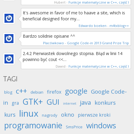
Hubert
-
Funkcje matematyczne w C++, część I
It's awesome in favor of me to haave a site, which is
beneficial designed foor my…
Edwardo boeken
-
m4txblog++
Bardzo solidnie opisane ^^
Placówkowo
-
Google Code-in 2013 Grand Prize Trip
2.4.2 Pierwiastek dowolnego stopnia. Błąd w linii 14
powinno być cout <<…
Dawid
-
Funkcje matematyczne w C++, część I
TAGI
c++
google
Google Code-
firefox
blog
debian
GTK+
GUI
java
in
konkurs
gra
internet
linux
kurs
okno
pierwsze kroki
nagrody
programowanie
windows
SmsPrice