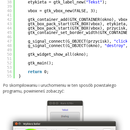
38
etykieta = gtk_label_new(
"Tekst"
);
39
40
vbox = gtk_vbox_new(FALSE, 3);
41
42
gtk_container_add(GTK_CONTAINER(okno), vbox)
43
gtk_box_pack_start(GTK_BOX(vbox), etykieta, 
44
gtk_box_pack_start(GTK_BOX(vbox), przycisk, 
45
gtk_container_set_border_width(GTK_CONTAINER
46
47
g_signal_connect(G_OBJECT(przycisk),
"clicke
48
g_signal_connect(G_OBJECT(okno),
"destroy"
, 
49
50
gtk_widget_show_all(okno);
51
52
gtk_main();
53
54
return
0;
55
}
Po skompilowaniu i uruchomieniu w ten sposób powstałego
programu, powinieneś zobaczyć: