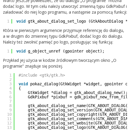
Warto jeszcze powiedzieć, że do dialogu „O programie” można
dodać logo. W tym celu należy utworzyć zmienną typu GdkPixbuf i
załadować do niej logo programu, a następnie za pomocą funkcji:
1
void
gtk_about_dialog_set_logo (GtkAboutDialog *a
Która w pierwszym argumencie przyjmuje referencję do dialogu,
a w drugim do zmiennej typu GdkPixbuf, dodać logo do dialogu.
Należy też zwolnić pamięć po logo, posługując się funkcją:
1
void
g_object_unref (gpointer object);
Przykład jej użycia w kodzie źródłowym tworzącym okno „O
programie” znajduje się poniżej.
1
#include <gtk/gtk.h>
2
3
void
pokaz_dialog(GtkWidget *widget, gpointer ok
4
{
5
GtkWidget *dialog = gtk_about_dialog_new();
6
GdkPixbuf *pixbuf = gdk_pixbuf_new_from_file
7
8
gtk_about_dialog_set_name(GTK_ABOUT_DIALOG(
9
gtk_about_dialog_set_version(GTK_ABOUT_DIAL
10
gtk_about_dialog_set_copyright(GTK_ABOUT_DI
11
gtk_about_dialog_set_comments(GTK_ABOUT_DIA
12
gtk_about_dialog_set_website(GTK_ABOUT_DIAL
13
gtk_about_dialog_set_logo(GTK_ABOUT_DIALOG(d