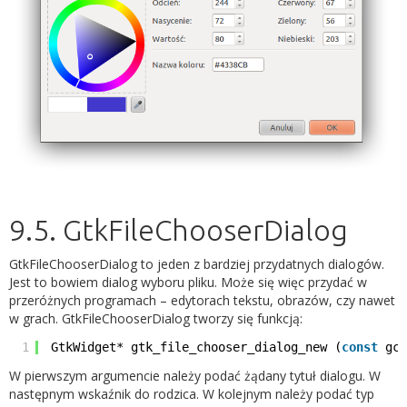
9.5. GtkFileChooserDialog
GtkFileChooserDialog to jeden z bardziej przydatnych dialogów.
Jest to bowiem dialog wyboru pliku. Może się więc przydać w
przeróżnych programach – edytorach tekstu, obrazów, czy nawet
w grach. GtkFileChooserDialog tworzy się funkcją:
1
GtkWidget* gtk_file_chooser_dialog_new (
const
gc
W pierwszym argumencie należy podać żądany tytuł dialogu. W
następnym wskaźnik do rodzica. W kolejnym należy podać typ