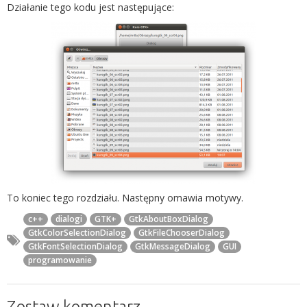
Działanie tego kodu jest następujące:
To koniec tego rozdziału. Następny omawia motywy.
c++
dialogi
GTK+
GtkAboutBoxDialog
GtkColorSelectionDialog
GtkFileChooserDialog
GtkFontSelectionDialog
GtkMessageDialog
GUI
programowanie
Zostaw komentarz