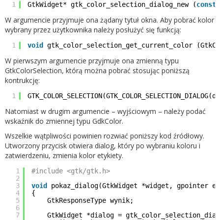
1
GtkWidget* gtk_color_selection_dialog_new (
const
W argumencie przyjmuje ona żądany tytuł okna. Aby pobrać kolor
wybrany przez użytkownika należy posłużyć się funkcją:
1
void
gtk_color_selection_get_current_color (GtkCo
W pierwszym argumencie przyjmuje ona zmienną typu
GtkColorSelection, którą można pobrać stosując poniższą
kontrukcję:
1
GTK_COLOR_SELECTION(GTK_COLOR_SELECTION_DIALOG(di
Natomiast w drugim argumencie – wyjściowym – należy podać
wskaźnik do zmiennej typu GdkColor.
Wszelkie wątpliwości powinien rozwiać poniższy kod źródłowy.
Utworzony przycisk otwiera dialog, który po wybraniu koloru i
zatwierdzeniu, zmienia kolor etykiety.
1
#include <gtk/gtk.h>
2
3
void
pokaz_dialog(GtkWidget *widget, gpointer et
4
{
5
GtkResponseType wynik;
6
7
GtkWidget *dialog = gtk_color_selection_dial