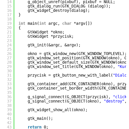
14
g_object_unref(pixbuf), pixbuf = NULL;
15
gtk_dialog_run(GTK_DIALOG (dialog));
16
gtk_widget_destroy(dialog);
17
}
18
19
int
main(
int
argc,
char
*argv[])
20
{
21
GtkWidget *okno;
22
GtkWidget *przycisk;
23
24
gtk_init(&argc, &argv);
25
26
okno = gtk_window_new(GTK_WINDOW_TOPLEVEL);
27
gtk_window_set_position(GTK_WINDOW(okno), GT
28
gtk_window_set_default_size(GTK_WINDOW(okno)
29
gtk_window_set_title(GTK_WINDOW(okno),
"Kurs
30
31
przycisk = gtk_button_new_with_label(
"Dialog
32
33
gtk_container_add(GTK_CONTAINER(okno), przyc
34
gtk_container_set_border_width(GTK_CONTAINER
35
36
g_signal_connect(G_OBJECT(przycisk),
"clicke
37
g_signal_connect(G_OBJECT(okno),
"destroy"
, 
38
39
gtk_widget_show_all(okno);
40
41
gtk_main();
42
43
return
0;