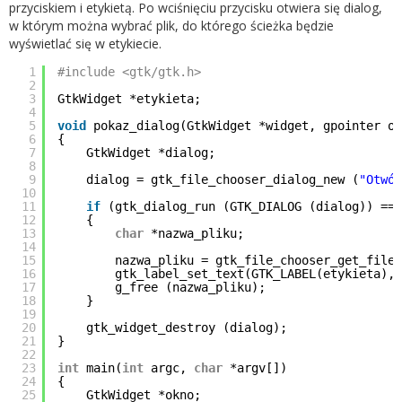
przyciskiem i etykietą. Po wciśnięciu przycisku otwiera się dialog,
w którym można wybrać plik, do którego ścieżka będzie
wyświetlać się w etykiecie.
1
#include <gtk/gtk.h>
2
3
GtkWidget *etykieta;
4
5
void
pokaz_dialog(GtkWidget *widget, gpointer ok
6
{
7
GtkWidget *dialog;
8
9
dialog = gtk_file_chooser_dialog_new (
"Otwór
10
11
if
(gtk_dialog_run (GTK_DIALOG (dialog)) == 
12
{
13
char
*nazwa_pliku;
14
15
nazwa_pliku = gtk_file_chooser_get_filen
16
gtk_label_set_text(GTK_LABEL(etykieta), 
17
g_free (nazwa_pliku);
18
}
19
20
gtk_widget_destroy (dialog);
21
}
22
23
int
main(
int
argc,
char
*argv[])
24
{
25
GtkWidget *okno;