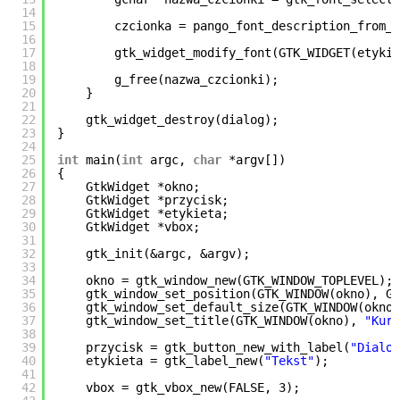
14
15
czcionka = pango_font_description_from_s
16
17
gtk_widget_modify_font(GTK_WIDGET(etykie
18
19
g_free(nazwa_czcionki);
20
}
21
22
gtk_widget_destroy(dialog);
23
}
24
25
int
main(
int
argc,
char
*argv[])
26
{
27
GtkWidget *okno;
28
GtkWidget *przycisk;
29
GtkWidget *etykieta;
30
GtkWidget *vbox;
31
32
gtk_init(&argc, &argv);
33
34
okno = gtk_window_new(GTK_WINDOW_TOPLEVEL);
35
gtk_window_set_position(GTK_WINDOW(okno), GT
36
gtk_window_set_default_size(GTK_WINDOW(okno)
37
gtk_window_set_title(GTK_WINDOW(okno),
"Kurs
38
39
przycisk = gtk_button_new_with_label(
"Dialog
40
etykieta = gtk_label_new(
"Tekst"
);
41
42
vbox = gtk_vbox_new(FALSE, 3);