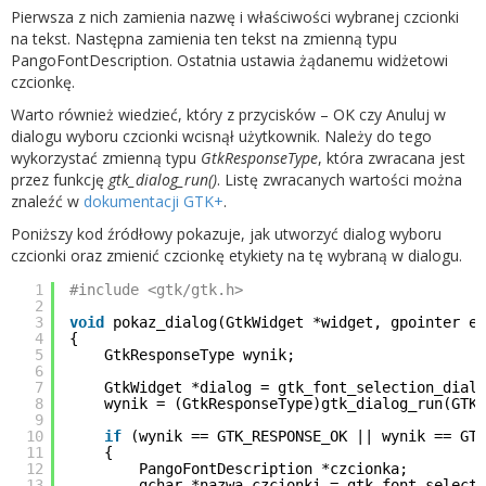
Pierwsza z nich zamienia nazwę i właściwości wybranej czcionki
na tekst. Następna zamienia ten tekst na zmienną typu
PangoFontDescription. Ostatnia ustawia żądanemu widżetowi
czcionkę.
Warto również wiedzieć, który z przycisków – OK czy Anuluj w
dialogu wyboru czcionki wcisnął użytkownik. Należy do tego
wykorzystać zmienną typu
GtkResponseType
, która zwracana jest
przez funkcję
gtk_dialog_run()
. Listę zwracanych wartości można
znaleźć w
dokumentacji GTK+
.
Poniższy kod źródłowy pokazuje, jak utworzyć dialog wyboru
czcionki oraz zmienić czcionkę etykiety na tę wybraną w dialogu.
1
#include <gtk/gtk.h>
2
3
void
pokaz_dialog(GtkWidget *widget, gpointer et
4
{
5
GtkResponseType wynik;
6
7
GtkWidget *dialog = gtk_font_selection_dialo
8
wynik = (GtkResponseType)gtk_dialog_run(GTK_
9
10
if
(wynik == GTK_RESPONSE_OK || wynik == GTK
11
{
12
PangoFontDescription *czcionka;
13
gchar *nazwa_czcionki = gtk_font_selecti