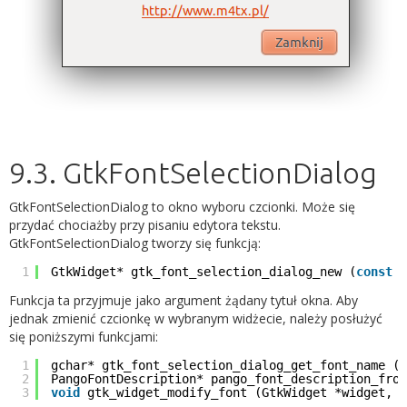
9.3. GtkFontSelectionDialog
GtkFontSelectionDialog to okno wyboru czcionki. Może się
przydać chociażby przy pisaniu edytora tekstu.
GtkFontSelectionDialog tworzy się funkcją:
1
GtkWidget* gtk_font_selection_dialog_new (
const
g
Funkcja ta przyjmuje jako argument żądany tytuł okna. Aby
jednak zmienić czcionkę w wybranym widżecie, należy posłużyć
się poniższymi funkcjami:
1
gchar* gtk_font_selection_dialog_get_font_name (G
2
PangoFontDescription* pango_font_description_from
3
void
gtk_widget_modify_font (GtkWidget *widget, P