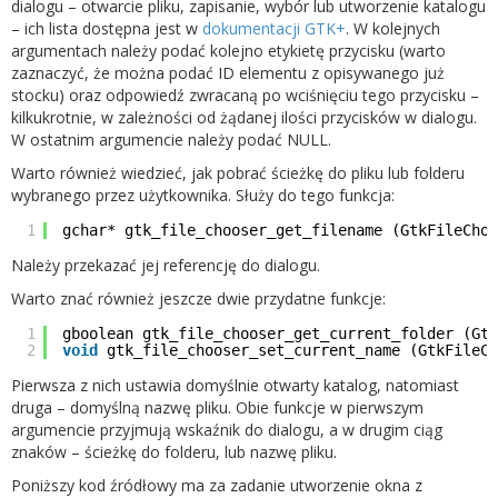
dialogu – otwarcie pliku, zapisanie, wybór lub utworzenie katalogu
– ich lista dostępna jest w
dokumentacji GTK+
. W kolejnych
argumentach należy podać kolejno etykietę przycisku (warto
zaznaczyć, że można podać ID elementu z opisywanego już
stocku) oraz odpowiedź zwracaną po wciśnięciu tego przycisku –
kilkukrotnie, w zależności od żądanej ilości przycisków w dialogu.
W ostatnim argumencie należy podać NULL.
Warto również wiedzieć, jak pobrać ścieżkę do pliku lub folderu
wybranego przez użytkownika. Służy do tego funkcja:
1
gchar* gtk_file_chooser_get_filename (GtkFileChoo
Należy przekazać jej referencję do dialogu.
Warto znać również jeszcze dwie przydatne funkcje:
1
gboolean gtk_file_chooser_get_current_folder (Gt
2
void
gtk_file_chooser_set_current_name (GtkFileC
Pierwsza z nich ustawia domyślnie otwarty katalog, natomiast
druga – domyślną nazwę pliku. Obie funkcje w pierwszym
argumencie przyjmują wskaźnik do dialogu, a w drugim ciąg
znaków – ścieżkę do folderu, lub nazwę pliku.
Poniższy kod źródłowy ma za zadanie utworzenie okna z