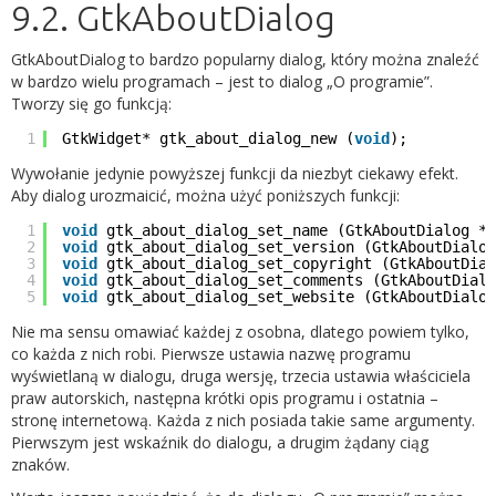
9.2. GtkAboutDialog
GtkAboutDialog to bardzo popularny dialog, który można znaleźć
w bardzo wielu programach – jest to dialog „O programie”.
Tworzy się go funkcją:
1
GtkWidget* gtk_about_dialog_new (
void
);
Wywołanie jedynie powyższej funkcji da niezbyt ciekawy efekt.
Aby dialog urozmaicić, można użyć poniższych funkcji:
1
void
gtk_about_dialog_set_name (GtkAboutDialog *
2
void
gtk_about_dialog_set_version (GtkAboutDialo
3
void
gtk_about_dialog_set_copyright (GtkAboutDia
4
void
gtk_about_dialog_set_comments (GtkAboutDial
5
void
gtk_about_dialog_set_website (GtkAboutDialo
Nie ma sensu omawiać każdej z osobna, dlatego powiem tylko,
co każda z nich robi. Pierwsze ustawia nazwę programu
wyświetlaną w dialogu, druga wersję, trzecia ustawia właściciela
praw autorskich, następna krótki opis programu i ostatnia –
stronę internetową. Każda z nich posiada takie same argumenty.
Pierwszym jest wskaźnik do dialogu, a drugim żądany ciąg
znaków.