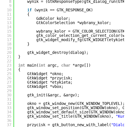
8
wynik = (GtkResponseType)gtk_dialog_run(GTK_
9
10
if
(wynik == GTK_RESPONSE_OK)
11
{
12
GdkColor kolor;
13
GtkColorSelection *wybrany_kolor;
14
15
wybrany_kolor = GTK_COLOR_SELECTION(GTK_
16
gtk_color_selection_get_current_color(wy
17
gtk_widget_modify_fg(GTK_WIDGET(etykieta
18
}
19
20
gtk_widget_destroy(dialog);
21
}
22
23
int
main(
int
argc,
char
*argv[])
24
{
25
GtkWidget *okno;
26
GtkWidget *przycisk;
27
GtkWidget *etykieta;
28
GtkWidget *vbox;
29
30
gtk_init(&argc, &argv);
31
32
okno = gtk_window_new(GTK_WINDOW_TOPLEVEL);
33
gtk_window_set_position(GTK_WINDOW(okno), GT
34
gtk_window_set_default_size(GTK_WINDOW(okno)
35
gtk_window_set_title(GTK_WINDOW(okno),
"Kurs
36
37
przycisk = gtk_button_new_with_label(
"Dialog