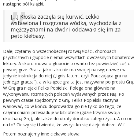
następne pół książki.
[…] Kłoska zaczęła się kurwić. Lekko
wstawiona i rozgrzana wódką, wychodziła z
mężczyznami na dwór i oddawała się im za
pęto kiełbasy.
Dalej czytamy o wszechobecnej rozwiązłości, chorobach
psychicznych i głupocie niemal wszystkich ówczesnych bohaterów
lektury. A skoro mowa o głupocie to warto też powiedzieć coś o
pewnej grze. Gra ta jako taka nie ma swojej nazwy; nazwę ma
jedynie instrukcja do niej („Ignis fatum, czyli Pouczająca gra na
jednego gracza”), a w książce gra ta jest nazywana po prostu Grą.
W Grę gra niejaki Feliks Popielski. Polega ona głównie na
wykonywaniu rozmaitych poleceń wydawanych przez Nią. Po
pewnym czasie spędzonym z Grą, Feliks Popielski zaczyna
wariować, co w końcu doprowadza go nie tylko do tego, że
całymi dniami przesiaduje w bibliotece (gdzie trzyma swoją
ukochaną Grę), ale także do utraty dorobku całego życia. A co on
na to? Cieszy się i twierdzi, że wszystko się dzieje dobrze. Wtf.
Potem poznajemy inne ciekawe słowa: