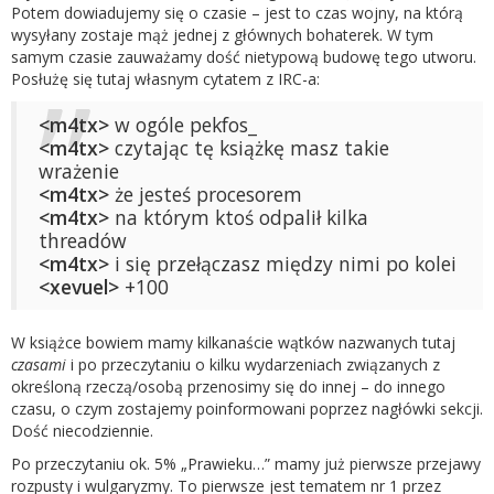
Potem dowiadujemy się o czasie – jest to czas wojny, na którą
wysyłany zostaje mąż jednej z głównych bohaterek. W tym
samym czasie zauważamy dość nietypową budowę tego utworu.
Posłużę się tutaj własnym cytatem z IRC-a:
<m4tx>
w ogóle pekfos_
<m4tx>
czytając tę książkę masz takie
wrażenie
<m4tx>
że jesteś procesorem
<m4tx>
na którym ktoś odpalił kilka
threadów
<m4tx>
i się przełączasz między nimi po kolei
<xevuel>
+100
W książce bowiem mamy kilkanaście wątków nazwanych tutaj
czasami
i po przeczytaniu o kilku wydarzeniach związanych z
określoną rzeczą/osobą przenosimy się do innej – do innego
czasu, o czym zostajemy poinformowani poprzez nagłówki sekcji.
Dość niecodziennie.
Po przeczytaniu ok. 5% „Prawieku…” mamy już pierwsze przejawy
rozpusty i wulgaryzmy. To pierwsze jest tematem nr 1 przez