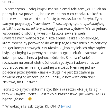
umiera.
Po przeczytaniu całej książki ma się niemal taki sam „WTF” jak na
początku. Na początku, bo nie wiadomo o co chodzi. Na końcu –
bo nie wiadomo w jaki sposób się to wszystko skończyło. Tym
samym przyznaję „Prawiekowi…” zaszczytny tytuł
najdziwniejszej
książki, a zarazem lektury szkolnej, jaką przeczytałem
. Warto jednak
wspomnieć o istotnej kwestii – książka zawiera wiele
uniwersalnych wartości (m.in. uzależenie Feliksa Popielskiego,
które można by porównać do dzisiejszego uzależnienia młodzieży
od gier komputerowych, czy Kłoska – „kobiety lekkich obyczajów”
były, są i będą) i w pewnym sensie potępia niektóre zachowania
ludzi – powszechne, a jednocześnie złe. Skłania również do
rozważań na temat ulotności ludzkiego życia i udowadnia, że
dobra doczesne nie mają żadnej wartości. Niemniej jednak
polecam przeczytanie książki – długa nie jest (zacząłem ją
bowiem czytać wczoraj po południu), a bez wątpienia dość
ciekawa, no i… dziwna.
Jedną z kolejnych lektur ma być Biblia (a raczej kilka jej ksiąg) –
tam w Księdze Rodzaju jest z kolei kazirodztwo. Już widzę, że LO
będzie „fajne”…
* W wakacje książki czyta, KUJON :O
[wróć]