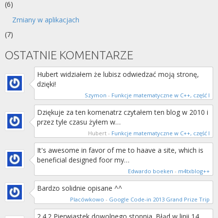
(6)
Zmiany w aplikacjach
(7)
OSTATNIE KOMENTARZE
Hubert widziałem że lubisz odwiedzać moją stronę,
dzięki!
Szymon
-
Funkcje matematyczne w C++, część I
Dziękuje za ten komenatrz czytałem ten blog w 2010 i
przez tyle czasu żyłem w…
Hubert
-
Funkcje matematyczne w C++, część I
It's awesome in favor of me to haave a site, which is
beneficial designed foor my…
Edwardo boeken
-
m4txblog++
Bardzo solidnie opisane ^^
Placówkowo
-
Google Code-in 2013 Grand Prize Trip
2.4.2 Pierwiastek dowolnego stopnia. Błąd w linii 14