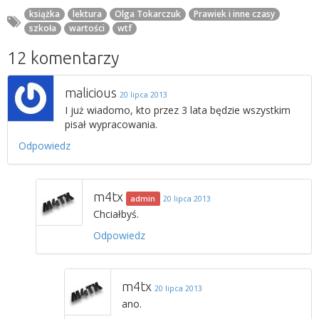
książka
lektura
Olga Tokarczuk
Prawiek i inne czasy
szkoła
wartości
wtf
12 komentarzy
malicious
20 lipca 2013
I już wiadomo, kto przez 3 lata będzie wszystkim
pisał wypracowania.
Odpowiedz
m4tx
admin
20 lipca 2013
Chciałbyś.
Odpowiedz
m4tx
20 lipca 2013
ano.