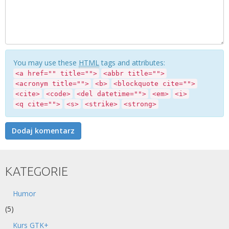
You may use these
HTML
tags and attributes:
<a href="" title="">
<abbr title="">
<acronym title="">
<b>
<blockquote cite="">
<cite>
<code>
<del datetime="">
<em>
<i>
<q cite="">
<s>
<strike>
<strong>
KATEGORIE
Humor
(5)
Kurs GTK+