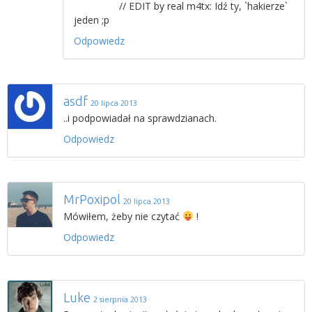
// EDIT by real m4tx: Idź ty, `hakierze`
jeden ;p
Odpowiedz
asdf
20 lipca 2013
..i podpowiadał na sprawdzianach.
Odpowiedz
MrPoxipol
20 lipca 2013
Mówiłem, żeby nie czytać
!
Odpowiedz
Luke
2 sierpnia 2013