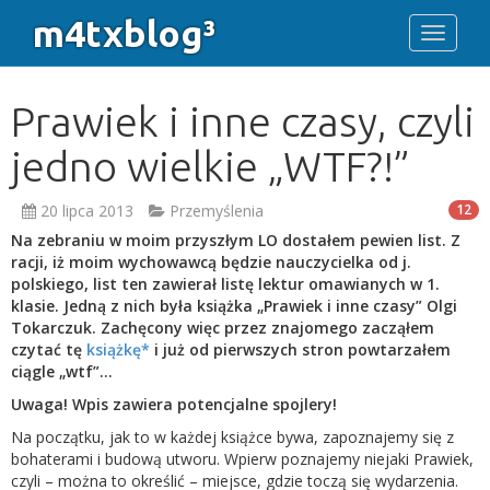
m4txblog³
Toggle 
Prawiek i inne czasy, czyli
jedno wielkie „WTF?!”
20 lipca 2013
Przemyślenia
12
Na zebraniu w moim przyszłym LO dostałem pewien list. Z
racji, iż moim wychowawcą będzie nauczycielka od j.
polskiego, list ten zawierał listę lektur omawianych w 1.
klasie. Jedną z nich była książka „Prawiek i inne czasy” Olgi
Tokarczuk. Zachęcony więc przez znajomego zacząłem
czytać tę
książkę*
i już od pierwszych stron powtarzałem
ciągle „wtf”…
Uwaga! Wpis zawiera potencjalne spojlery!
Na początku, jak to w każdej książce bywa, zapoznajemy się z
bohaterami i budową utworu. Wpierw poznajemy niejaki Prawiek,
czyli – można to określić – miejsce, gdzie toczą się wydarzenia.