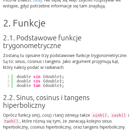
wstępie, gdyż potrzebne informacje się tam znajdują.
2. Funkcje
2.1. Podstawowe funkcje
trygonometryczne
Zostaną tu opisane trzy podstawowe funkcje trygonometryczne.
Są to: sinus, cosinus i tangens. Jako argument przyjmują kąt,
który należy podać w radianach.
1
double
sin
(
double
);
2
double
cos
(
double
);
3
double
tan
(
double
);
2.2. Sinus, cosinus i tangens
hiperboliczny
Oprócz funkcji sin(), cos() i tan() istnieją także
,
i
sinh()
cosh()
, które różnią się tym, że zwracają kolejno sinus
tanh()
hiperboliczny, cosinus hiperboliczny, oraz tangens hiperboliczny.