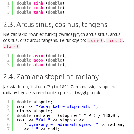
1
double
sinh
(
double
);
2
double
cosh
(
double
);
3
double
tanh
(
double
);
2.3. Arcus sinus, cosinus, tangens
Nie zabrakło również funkcji zwracających arcus sinus, arcus
cosinus, oraz arcus tangens. Te funkcje to:
,
,
asin()
acos()
.
atan()
1
double
asin
(
double
);
2
double
acos
(
double
);
3
double
atan
(
double
);
2.4. Zamiana stopni na radiany
Jak wiadomo, liczba π (PI) to 180°. Zamiana więc stopni na
radiany będzie zatem bardzo prosta, i wygląda tak:
1
double
stopnie;
2
cout <<
"Podaj kat w stopniach: "
;
3
cin >> stopnie;
4
double
radiany = (stopnie * M_PI) / 180.0f;
5
cout <<
"Kat "
<< stopnie <<
6
" wyrazony w radianach wynosi "
<< radiany
7
<<
"."
<< endl;