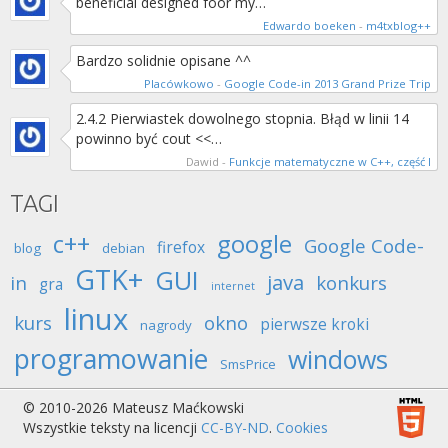
beneficial designed foor my…
Edwardo boeken
-
m4txblog++
Bardzo solidnie opisane ^^
Placówkowo
-
Google Code-in 2013 Grand Prize Trip
2.4.2 Pierwiastek dowolnego stopnia. Błąd w linii 14
powinno być cout <<…
Dawid
-
Funkcje matematyczne w C++, część I
TAGI
c++
google
Google Code-
firefox
blog
debian
GTK+
GUI
java
in
konkurs
gra
internet
linux
kurs
okno
pierwsze kroki
nagrody
programowanie
windows
SmsPrice
© 2010-2026 Mateusz Maćkowski
Wszystkie teksty na licencji
CC-BY-ND
.
Cookies