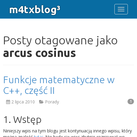
m4txblog³
Toggle 
Posty otagowane jako
arcus cosinus
Funkcje matematyczne w
C++, część II
2 lipca 2010
Porady
1
1. Wstęp
Niniejszy wpis na tym blogu jest kontynuacją innego wpisu, który
można znaleźć
tutaj
. Nie będę się więc zbytnio rozpisywał we