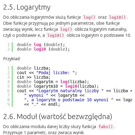
2.5. Logarytmy
Do obliczania logarytmów służą funkcje
oraz
.
log()
log10()
Obie funkcje przyjmują po jednym parametrze, obie funkcje
zwracają wynik, lecz funkcja
oblicza logarytm naturalny,
log()
czyli o podstawie e, a
oblicza logarytm o podstawie 10.
log10()
1
double
log
(
double
);
2
double
log10
(
double
);
Przykład:
1
double
liczba;
2
cout <<
"Podaj liczbe: "
;
3
cin >> liczba;
4
double
logarytm =
log
(liczba);
5
double
logarytm10 =
log10
(liczba);
6
cout <<
"Logarytm naturalny liczby "
<< liczba <<
7
" wynosi "
<< logarytm <<
8
", a logarytm o podstawie 10 wynosi "
<< logar
9
<<
"."
<< endl;
2.6. Moduł (wartość bezwzględna)
Do obliczania modułu danej liczby służy funkcja
.
fabs()
Przyjmuje 1 parametr, oraz zwraca wynik.