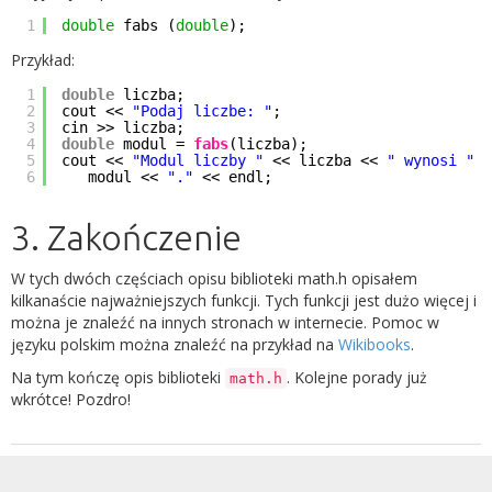
1
double
fabs (
double
);
Przykład:
1
double
liczba;
2
cout <<
"Podaj liczbe: "
;
3
cin >> liczba;
4
double
modul =
fabs
(liczba);
5
cout <<
"Modul liczby "
<< liczba <<
" wynosi "
<
6
modul <<
"."
<< endl;
3. Zakończenie
W tych dwóch częściach opisu biblioteki math.h opisałem
kilkanaście najważniejszych funkcji. Tych funkcji jest dużo więcej i
można je znaleźć na innych stronach w internecie. Pomoc w
języku polskim można znaleźć na przykład na
Wikibooks
.
Na tym kończę opis biblioteki
. Kolejne porady już
math.h
wkrótce! Pozdro!