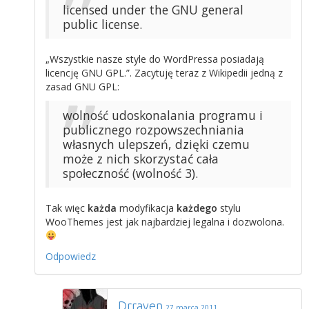
licensed under the GNU general
public license.
„Wszystkie nasze style do WordPressa posiadają
licencję GNU GPL.”. Zacytuję teraz z Wikipedii jedną z
zasad GNU GPL:
wolność udoskonalania programu i
publicznego rozpowszechniania
własnych ulepszeń, dzięki czemu
może z nich skorzystać cała
społeczność (wolność 3).
Tak więc
każda
modyfikacja
każdego
stylu
WooThemes jest jak najbardziej legalna i dozwolona.
Odpowiedz
Drraven
27 marca 2011