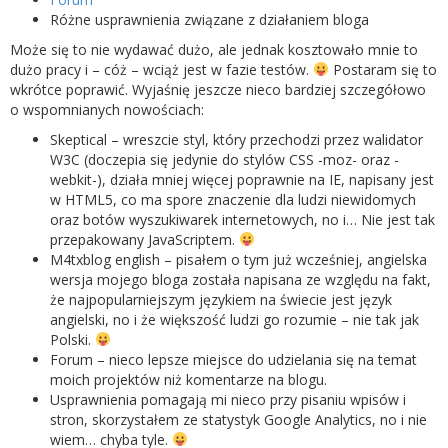
Różne usprawnienia związane z działaniem bloga
Może się to nie wydawać dużo, ale jednak kosztowało mnie to
dużo pracy i – cóż – wciąż jest w fazie testów.
Postaram się to
wkrótce poprawić. Wyjaśnię jeszcze nieco bardziej szczegółowo
o wspomnianych nowościach:
Skeptical – wreszcie styl, który przechodzi przez walidator
W3C (doczepia się jedynie do stylów CSS -moz- oraz -
webkit-), działa mniej więcej poprawnie na IE, napisany jest
w HTML5, co ma spore znaczenie dla ludzi niewidomych
oraz botów wyszukiwarek internetowych, no i… Nie jest tak
przepakowany JavaScriptem.
M4txblog english – pisałem o tym już wcześniej, angielska
wersja mojego bloga została napisana ze względu na fakt,
że najpopularniejszym językiem na świecie jest język
angielski, no i że większość ludzi go rozumie – nie tak jak
Polski.
Forum – nieco lepsze miejsce do udzielania się na temat
moich projektów niż komentarze na blogu.
Usprawnienia pomagają mi nieco przy pisaniu wpisów i
stron, skorzystałem ze statystyk Google Analytics, no i nie
wiem… chyba tyle.