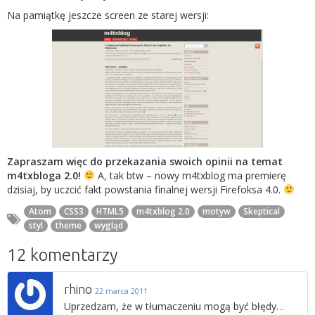
Na pamiątkę jeszcze screen ze starej wersji:
Zapraszam więc do przekazania swoich opinii na temat
m4txbloga 2.0!
A, tak btw – nowy m4txblog ma premierę
dzisiaj, by uczcić fakt powstania finalnej wersji Firefoksa 4.0.
Atom
CSS3
HTML5
m4txblog 2.0
motyw
Skeptical
styl
theme
wygląd
12 komentarzy
rhino
22 marca 2011
Uprzedzam, że w tłumaczeniu mogą być błędy…