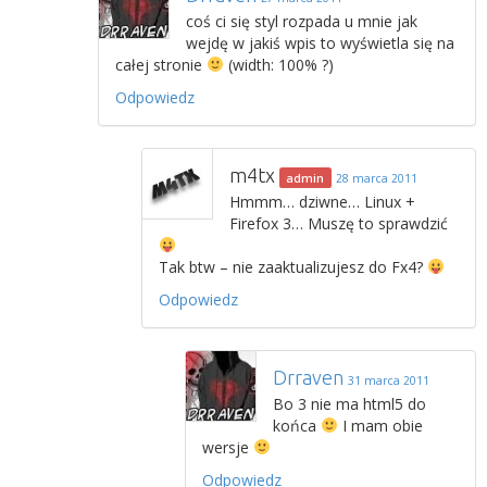
coś ci się styl rozpada u mnie jak
wejdę w jakiś wpis to wyświetla się na
całej stronie
(width: 100% ?)
Odpowiedz
m4tx
admin
28 marca 2011
Hmmm… dziwne… Linux +
Firefox 3… Muszę to sprawdzić
Tak btw – nie zaaktualizujesz do Fx4?
Odpowiedz
Drraven
31 marca 2011
Bo 3 nie ma html5 do
końca
I mam obie
wersje
Odpowiedz