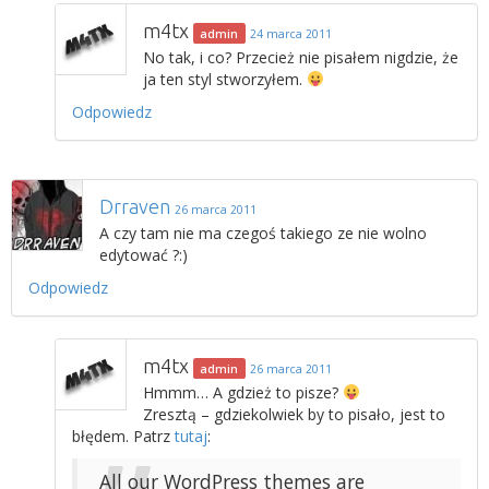
m4tx
admin
24 marca 2011
No tak, i co? Przecież nie pisałem nigdzie, że
ja ten styl stworzyłem.
Odpowiedz
Drraven
26 marca 2011
A czy tam nie ma czegoś takiego ze nie wolno
edytować ?:)
Odpowiedz
m4tx
admin
26 marca 2011
Hmmm… A gdzież to pisze?
Zresztą – gdziekolwiek by to pisało, jest to
błędem. Patrz
tutaj
:
All our WordPress themes are