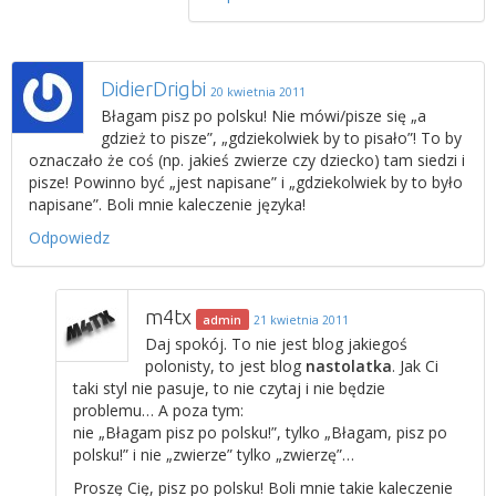
DidierDrigbi
20 kwietnia 2011
Błagam pisz po polsku! Nie mówi/pisze się „a
gdzież to pisze”, „gdziekolwiek by to pisało”! To by
oznaczało że coś (np. jakieś zwierze czy dziecko) tam siedzi i
pisze! Powinno być „jest napisane” i „gdziekolwiek by to było
napisane”. Boli mnie kaleczenie języka!
Odpowiedz
m4tx
admin
21 kwietnia 2011
Daj spokój. To nie jest blog jakiegoś
polonisty, to jest blog
nastolatka
. Jak Ci
taki styl nie pasuje, to nie czytaj i nie będzie
problemu… A poza tym:
nie „Błagam pisz po polsku!”, tylko „Błagam, pisz po
polsku!” i nie „zwierze” tylko „zwierzę”…
Proszę Cię, pisz po polsku! Boli mnie takie kaleczenie