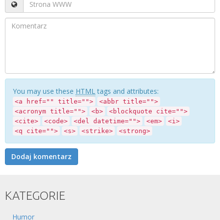
You may use these
HTML
tags and attributes:
<a href="" title="">
<abbr title="">
<acronym title="">
<b>
<blockquote cite="">
<cite>
<code>
<del datetime="">
<em>
<i>
<q cite="">
<s>
<strike>
<strong>
KATEGORIE
Humor