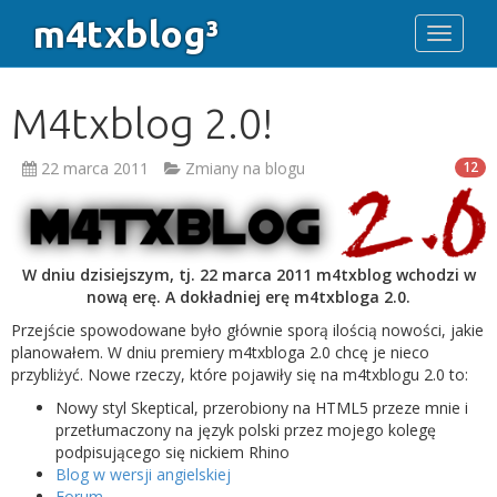
m4txblog³
Toggle 
M4txblog 2.0!
22 marca 2011
Zmiany na blogu
12
W dniu dzisiejszym, tj. 22 marca 2011 m4txblog wchodzi w
nową erę. A dokładniej erę m4txbloga 2.0.
Przejście spowodowane było głównie sporą ilością nowości, jakie
planowałem. W dniu premiery m4txbloga 2.0 chcę je nieco
przybliżyć. Nowe rzeczy, które pojawiły się na m4txblogu 2.0 to:
Nowy styl Skeptical, przerobiony na HTML5 przeze mnie i
przetłumaczony na język polski przez mojego kolegę
podpisującego się nickiem Rhino
Blog w wersji angielskiej
Forum